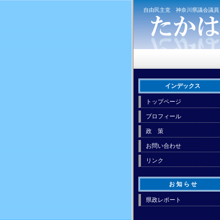
自由民主党 神奈川県議会議員
インデックス
トップページ
プロフィール
政 策
お問い合わせ
リンク
お 知 ら せ
県政レポート