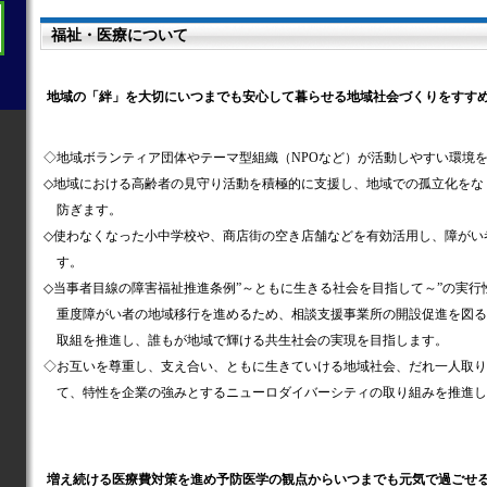
福祉・医療について
地域の「絆」を大切にいつまでも安心して暮らせる地域社会づくりをすす
◇地域ボランティア団体やテーマ型組織（NPOなど）が活動しやすい環境
◇地域における高齢者の見守り活動を積極的に支援し、地域での孤立化をな
防ぎます。
◇使わなくなった小中学校や、商店街の空き店舗などを有効活用し、障がい
す。
◇当事者目線の障害福祉推進条例”～ともに生きる社会を目指して～”の実行
重度障がい者の地域移行を進めるため、相談支援事業所の開設促進を図る
取組を推進し、誰もが地域で輝ける共生社会の実現を目指します。
◇お互いを尊重し、支え合い、ともに生きていける地域社会、だれ一人取り
て、特性を企業の強みとするニューロダイバーシティの取り組みを推進し
増え続ける医療費対策を進め予防医学の観点からいつまでも元気で過ごせ