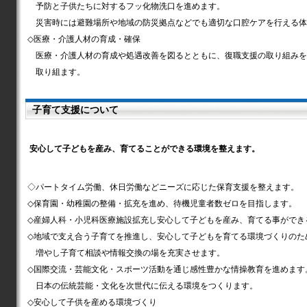
予防と子供たちに対するフッ化物洗口を進めます。
災害時には避難場所や地域の防災拠点などでも適切な口腔ケアを行える体
◇医療・介護人材の育成・確保
医療・介護人材の育成や処遇改善を図るとともに、復職支援の取り組みを
取り組ます。
子育て支援について
安心して子どもを産み、育てることができる環境を整えます。
◇パートタイム労働、休日労働などニーズに応じた保育支援を整えます。
◇保育園・幼稚園の整備・拡充を進め、待機児童者数ゼロを目指します。
◇産婦人科・小児科医療施設拡充し安心して子どもを産み、育てる事ができ
◇地域で支え合う子育てを推進し、安心して子どもを育てる環境づくりのた
増やし子育て相談や情報交換の場を充実させます。
◇国際交流・芸能文化・スポーツ活動を通じ感性豊かな情操教育を進めます
日本の伝統芸能・文化を次世代に伝える環境をつくります。
◇安心して子供を産める環境づくり