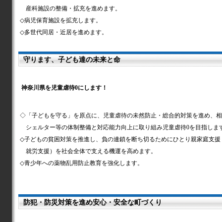
産科施設の整備・拡充を進めます。
◇病児保育施設を拡充します。
◇多世代同居・近居を進めます。
守ります、子ども達の未来と命
神奈川県を児童虐待0にします！
◇「子どもを守る」を原点に、児童虐待の未然防止・総合的対策を進め、相
シェルター等の体制整備と対応能力向上に取り組み児童虐待0を目指しま
◇子どもの貧困対策を推進し、負の連鎖を断ち切るためにひとり親家庭支援
就労支援）を社会全体で支える機運を高めます。
◇青少年への薬物乱用防止教育を強化します。
防犯・防災対策を進め安心・安全な町づくり