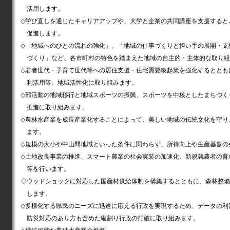
活用します。
◇学び直しを通じたキャリアアップや、大学と企業の共同講座を支援すると
促進します。
◇「地域へのひとの流れの強化」、「地域の仕事づくりと担い手の展開・支
づくり」など、各市町村の特色を踏まえた地域の自主的・主体的な取り組
◇若者世代・子育て世代等への居住支援・住宅需要喚起策を強化するととも
利活用等、地域活性化に取り組みます。
◇部活動の地域移行と地域スポーツの振興、スポーツを中核としたまちづく
推進に取り組みます。
◇農林水産業を成長産業化することによって、美しい地域の伝統文化を守り
ます。
◇規模の大小や中山間地域といった条件に関わらず、所得向上や生産基盤の
◇土地改良事業の推進、スマート農業の社会実装の加速化、新規就農者の育
等を行います。
◇ウッドショックに対応した国産材供給体制を構築するとともに、森林整備
します。
◇多様化する県民のニーズに迅速に応える行政を実現するため、データの利
防災対応のあり方も含めた縦割り行政の打破に取り組みます。