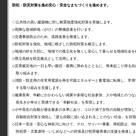
防犯・防災対策を進め安心・安全なまちづくりを進めます。
◇公共性の高い建築物に対し耐震強度強化対策を実施します。
◇危険な急傾斜地（がけ）の整備促進を行います。
◇交通事故防止のため、道路改善を推進します。
◇防犯対策を強化、地域に根ざした防犯対策を確立します。
◇地域の絆を大切に、地域での孤立化を無くし安心して暮らせる地域社会を
◇県立高校を防災拠点として活用します。
◇災害被災地の一日も早い復旧・復興に努めるとともに、将来起こり得る自
取り組みます。
◇消防・防災用の非常用電源を再生可能エネルギーと蓄電池に転換し、常用
する取り組みを支援します。
◇健康長寿、年齢にかかわらない就業や多様な社会参加、人や地域とのつな
長生きが幸せと実感できる「幸齢社会」を実現します。
◇小中高生の自殺が過去最多の水準にあり、コロナ渦で女性の自殺が増加し
自殺総合対策を強化し「誰も自殺に追い込まれることのない社会」を目指
◇日本一安全・安心な神奈川に向けて、テロ、サイバー事案、再犯防止、特
性犯罪・児童虐待・いじめなどへの対策及び犯罪被害者の支援を推進しま