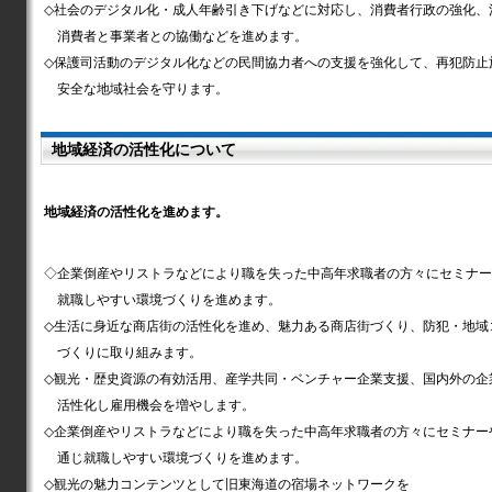
◇社会のデジタル化・成人年齢引き下げなどに対応し、消費者行政の強化、
消費者と事業者との協働などを進めます。
◇保護司活動のデジタル化などの民間協力者への支援を強化して、再犯防止
安全な地域社会を守ります。
地域経済の活性化について
地域経済の活性化を進めます。
◇企業倒産やリストラなどにより職を失った中高年求職者の方々にセミナー
就職しやすい環境づくりを進めます。
◇生活に身近な商店街の活性化を進め、魅力ある商店街づくり、防犯・地域
づくりに取り組みます。
◇観光・歴史資源の有効活用、産学共同・ベンチャー企業支援、国内外の企
活性化し雇用機会を増やします。
◇企業倒産やリストラなどにより職を失った中高年求職者の方々にセミナー
通じ就職しやすい環境づくりを進めます。
◇観光の魅力コンテンツとして旧東海道の宿場ネットワークを