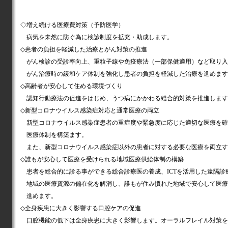
◇増え続ける医療費対策（予防医学）
病気を未然に防ぐ為に検診制度を拡充・助成します。
◇患者の負担を軽減した治療とがん対策の推進
がん検診の受診率向上、重粒子線や免疫療法（一部保健適用）など取り入
がん治療時の緩和ケア体制を強化し患者の負担を軽減した治療を進めます
◇高齢者が安心して住める環境づくり
認知行動療法の促進をはじめ、うつ病にかかわる総合的対策を推進します
◇新型コロナウイルス感染症対応と通常医療の両立
新型コロナウイルス感染症患者の重症度や緊急度に応じた適切な医療を確
医療体制を構築ます。
また、新型コロナウイルス感染症以外の患者に対する必要な医療を両立す
◇誰もが安心して医療を受けられる地域医療供給体制の構築
患者を総合的に診る事ができる総合診療医の養成、ICTを活用した遠隔診
地域の医療資源の偏在化を解消し、誰もが住み慣れた地域で安心して医療
進めます。
◇全身疾患に大きく影響する口腔ケアの促進
口腔機能の低下は全身疾患に大きく影響します。オーラルフレイル対策を